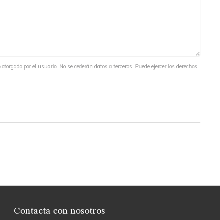
otorgado por el usuario. No se cederán datos a terceros. Puede ejercer los derechos
Contacta con nosotros