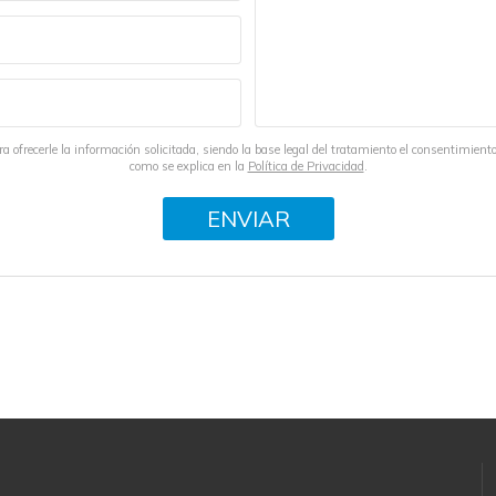
 ofrecerle la información solicitada, siendo la base legal del tratamiento el consentimiento 
como se explica en la
Política de Privacidad
.