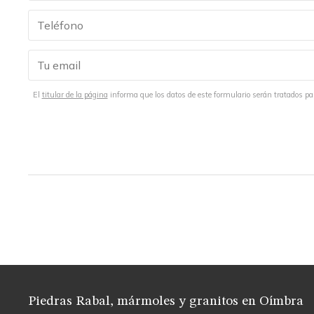
El
titular de la página
informa que los datos de este formulario serán tratados para
Piedras Rabal, mármoles y granitos
en Oímbra