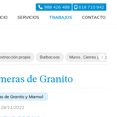
988 426 488
618 710 942
ICIO
SERVICIOS
TRABAJOS
CONTACTO
extracción propia
Barbacoas
Muros , Cierres y Pilares
meras de Granito
s de Granito y Marmol
l 26/11/2021